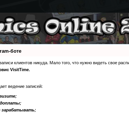
gram-боте
 записи клиентов никуда. Мало того, что нужно видеть свое расп
рвис VisitTime.
ает ведение записей:
визите;
едоплаты;
е зарабатывать;