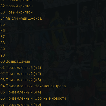
 682 Новый криптон
 683 Новый криптон
 684 Мысли Руди Джонса
685
686
687
688
689
690
 700 Возвращение
701 Приземленный (ч.1)
702 Приземленный (ч.2)
703 Приземленный (ч.3)
# 704 Приземленный: Нехоженая тропа
705 Приземленный (ч.4)
# 706 Приземленный: Срочные новости
707 Приземленный (ч.5)