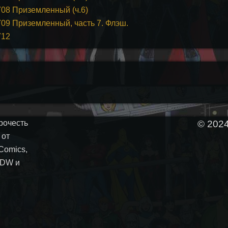
708 Приземленный (ч.6)
709 Приземленный, часть 7. Флэш.
712
рочесть
© 202
 от
Comics,
 IDW и