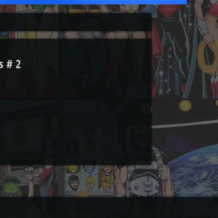
s # 2