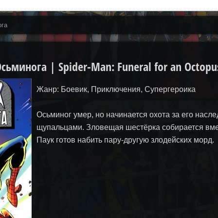
ога
ьминога | Spider-Man: Funeral for an Octopu
Жанр: Боевик, Приключения, Супергероика
Осьминог умер, но начинается охота за его насле
щупальцами. Зловещая шестёрка собирается вме
Паук готов набить пару-другую злодейских морд.