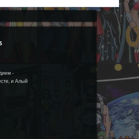
s
дием -
сте, и Алый