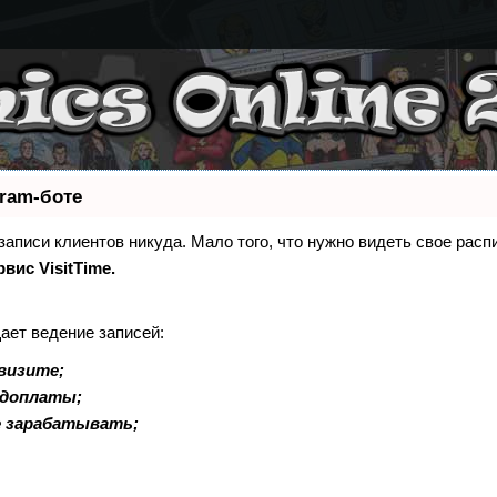
gram-боте
 записи клиентов никуда. Мало того, что нужно видеть свое расп
рвис VisitTime.
ает ведение записей:
визите;
едоплаты;
е зарабатывать;