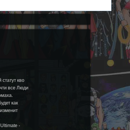
 статут кво
чти все Люди
омаха.
удет как
 изменит
Ultimate -