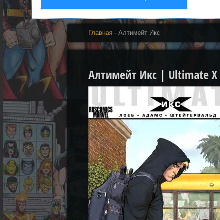
Главная
- Алтимейт Икс
Алтимейт Икс | Ultimate X