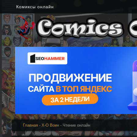
Комиксы онлайн
Главная
-
Х-О Воин
- Чтение онлайн