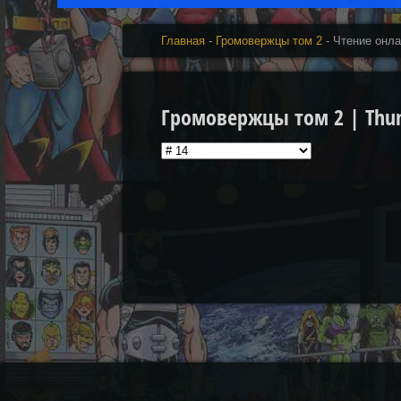
Главная
-
Громовержцы том 2
- Чтение онл
Громовержцы том 2 | Thund