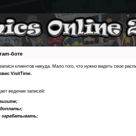
gram-боте
 записи клиентов никуда. Мало того, что нужно видеть свое расп
рвис VisitTime.
ает ведение записей:
визите;
едоплаты;
е зарабатывать;