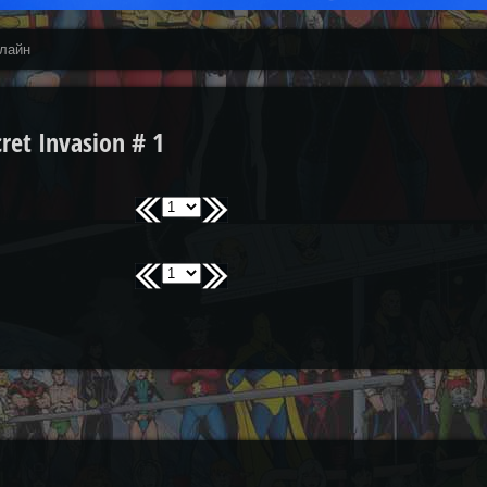
нлайн
et Invasion # 1