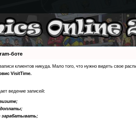
gram-боте
 записи клиентов никуда. Мало того, что нужно видеть свое расп
рвис VisitTime.
ает ведение записей:
визите;
едоплаты;
е зарабатывать;