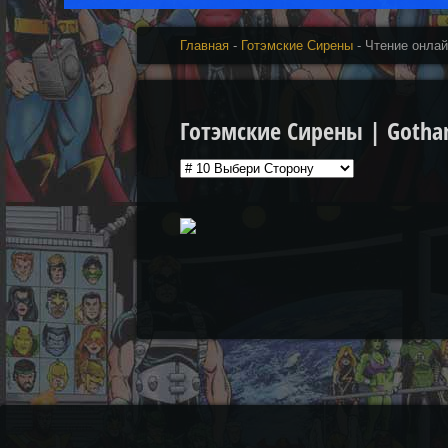
Главная
-
Готэмские Сирены
- Чтение онлай
Готэмские Сирены | Gotham