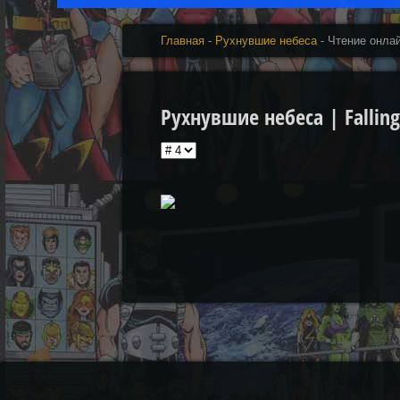
Главная
-
Рухнувшие небеса
- Чтение онла
Рухнувшие небеса | Falling S