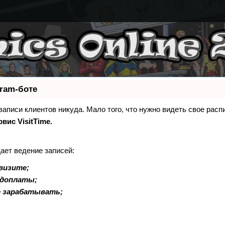
gram-боте
 записи клиентов никуда. Мало того, что нужно видеть свое расп
рвис VisitTime.
ает ведение записей:
визите;
едоплаты;
е зарабатывать;