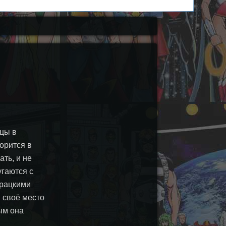
ицы в
орится в
ать, и не
угаются с
урацкими
 своё место
ым она