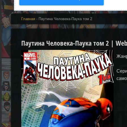
Главная
- Паутина Человека-Паука том 2
Паутина Человека-Паука том 2 | Web 
Жанр
Сери
само