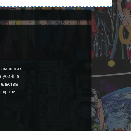
 домашних
-убийц в
тельства
и кролик.