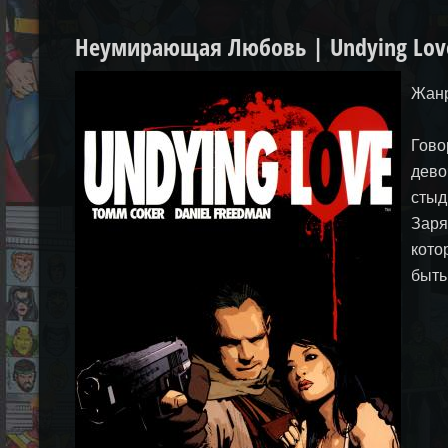
Неумирающая Любовь | Undying Lov
Жанр
Гово
дево
стыд
Заря
кото
быть 