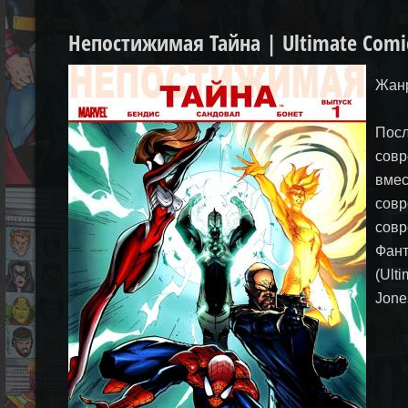
Непостижимая Тайна | Ultimate Comi
Жанр
Посл
совр
вмес
совр
совр
Фант
(Ult
Jone