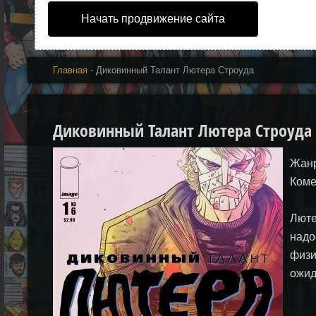
Начать продвижение сайта
Главная
- Диковинный Талант Лютера Строуда
Диковинный Талант Лютера Строуда | T
Жанр
Коме
Люте
надо
физи
ожид