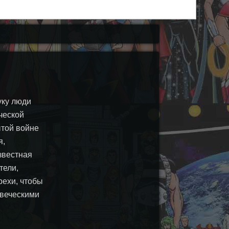
уку люди
ческой
ытой войне
я,
звестная
тели,
рехи, чтобы
овеческими