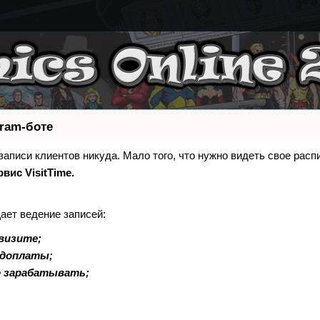
gram-боте
 записи клиентов никуда. Мало того, что нужно видеть свое расп
рвис VisitTime.
ает ведение записей:
визите;
едоплаты;
е зарабатывать;