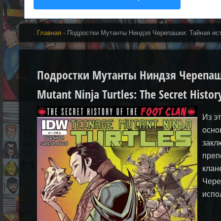
Главная
- Подростки Мутанты Ниндзя Черепашки: Тайная ис
Подростки Мутанты Ниндзя Черепашк
Mutant Ninja Turtles: The Secret Histor
Из э
осно
закл
преп
клан
Чере
испо