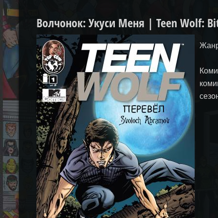
Волчонок: Укуси Меня | Teen Wolf: Bi
Жанр
Коми
коми
сезо