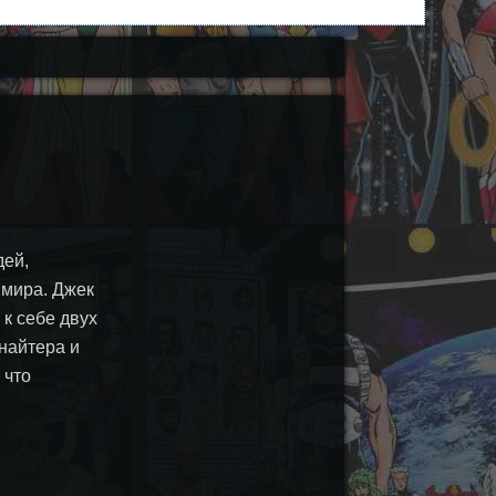
дей,
 мира. Джек
 к себе двух
найтера и
 что