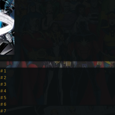
 # 1
 # 2
 # 3
 # 4
 # 5
 # 6
 # 7