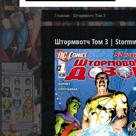
Главная
- Штормвотч Том 3
Штормвотч Том 3 | Stormw