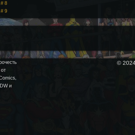
 # 8
 # 9
рочесть
© 202
 от
Comics,
 IDW и