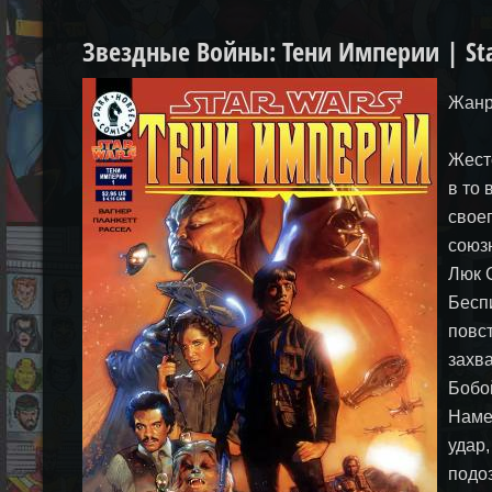
Звездные Войны: Тени Империи | Star
Жанр
Жест
в то
свое
союз
Люк 
Бесп
повс
захв
Бобо
Наме
удар
подо