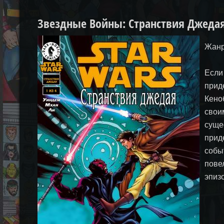
Звездные Войны: Странствия Джедая |
Жанр
Если
прид
Кено
свои
суще
прид
собы
пове
эпиз