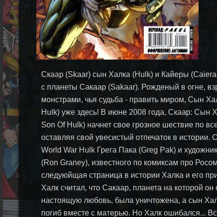
Скаар (Skaar) сын Халка (Hulk) и Кайеры (Caiera 
с планеты Сакаар (Sakaar). Рожденый в огне, 
монстрами, чья судьба - править миром, Сын Хал
Hulk) уже здесь! В июне 2008 года, Скаар: Сын Х
Son Of Hulk) начнет свое грозное шествие по вс
оставляя свой увесистый отпечаток в истории. 
World War Hulk Грега Пака (Greg Pak) и художни
(Ron Graney), известного по комиксам про Росом
следуюйщая страница в истории Халка и его пр
Халк считал, что Сакаар, планета на которой он
настоящую любовь, была уничтожена, а сын Ха
погиб вместе с матерью. Но Халк ошибался... Вс