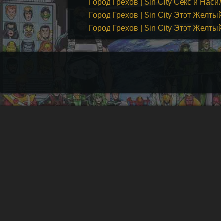
Город Грехов | Sin City Секс и Наси
Город Грехов | Sin City Этот Желты
Город Грехов | Sin City Этот Желты
У нас на сайте вы можете п
комиксы онлайн на русском
известных издательств DC 
Marvel, Dark Horse, Vertigo,
других.