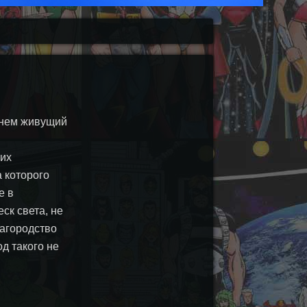
днем живущий
их
 которого
е в
ск света, не
агородство
д такого не