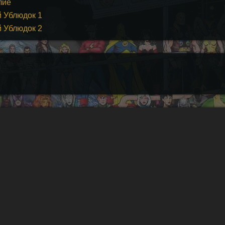
лие
й Ублюдок 1
й Ублюдок 2
рочесть
© 202
 от
Comics,
 IDW и