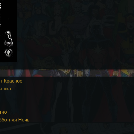
ит Красное
лышка
тно
убботняя Ночь