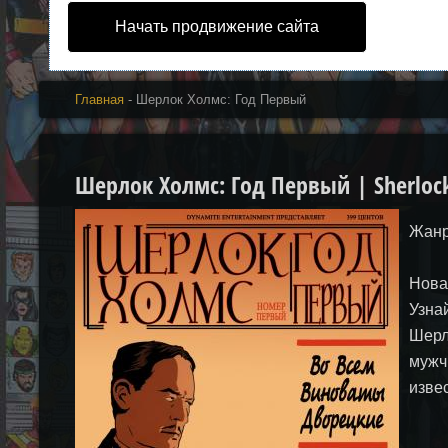
Начать продвижение сайта
Главная
- Шерлок Холмс: Год Первый
Шерлок Холмс: Год Первый | Sherlock
Жанр
Нова
Узна
Шерл
мужч
изве