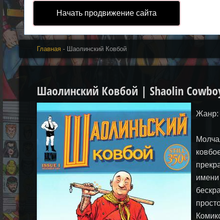
Начать продвижение сайта
Главная
- Шаолинский Ковбой
Шаолинский Ковбой | Shaolin Cowbo
Жанр:
Молча
ковбо
прекр
имени
бескра
просто
Комик