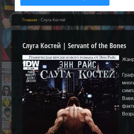
Главная
- Слуга Костей
Слуга Костей | Servant of the Bones
Жанр
Граф
мног
симп
Вави
факт
Возр