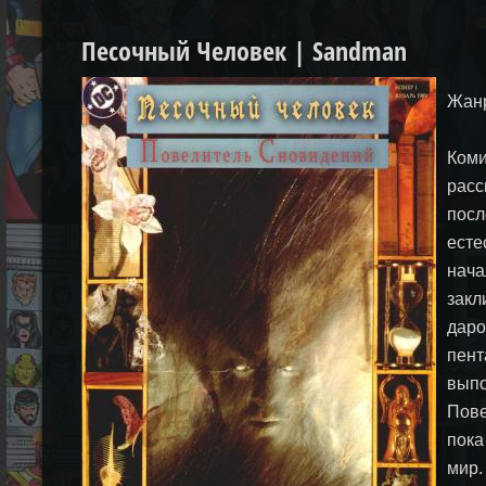
Песочный Человек | Sandman
Жанр
Коми
расс
посл
есте
нача
закл
даро
пент
выпо
Пове
пока
мир.