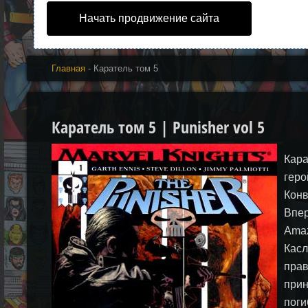
Начать продвижение сайта
Главная
- Каратель том 5
Каратель том 5 | Punisher vol 5
Кара
геро
Конв
Впер
Amaz
Касл
прав
прин
поги