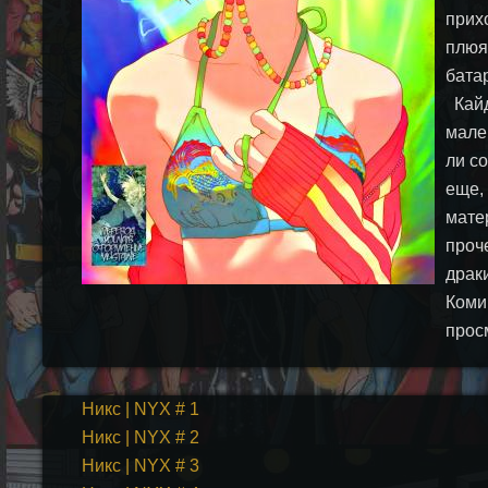
прих
плюя
бата
Кайд
мален
ли с
еще,
мате
проч
драк
Коми
прос
Никс | NYX # 1
Никс | NYX # 2
Никс | NYX # 3