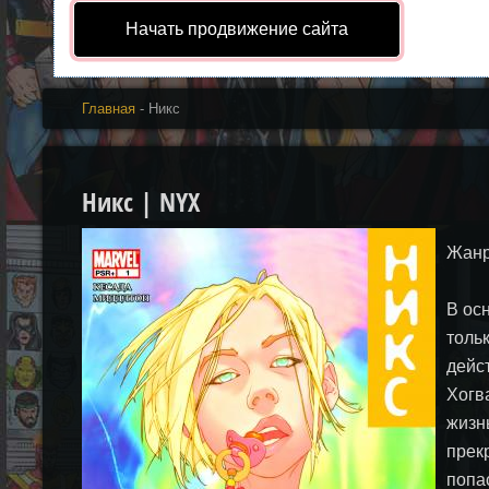
Начать продвижение сайта
Главная
- Никс
Никс | NYX
Жанр
В ос
толь
дейс
Хогв
жизн
прек
попа