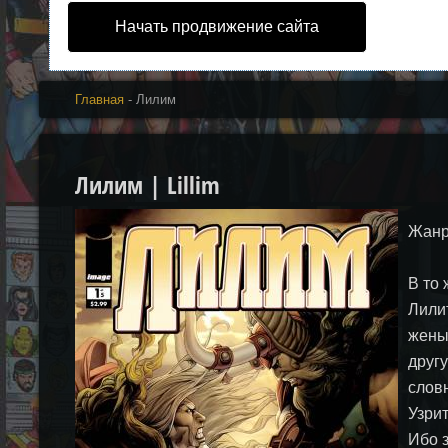
Начать продвижение сайта
Главная
- Лилим
Лилим | Lillim
Жанр
В то 
Лили
жены
друг
словн
Узрит
Ибо 