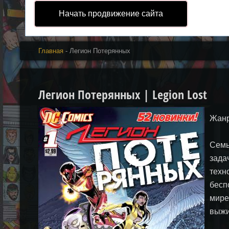
Начать продвижение сайта
Главная
- Легион Потерянных
Легион Потерянных | Legion Lost
Жанр
Семь
зада
техн
бесп
мире
выжи