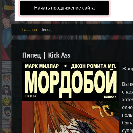
Начать продвижение сайта
Главная
- Пипец
Пипец | Kick Ass
Жанр
Вы к
спас
хоте
одно
поль
Одна
супе