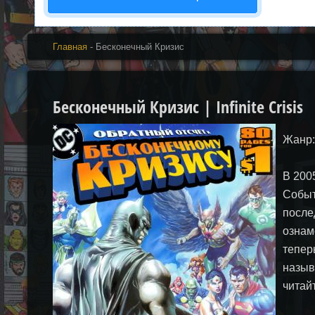
Главная
- Бесконечный Кризис
Бесконечный Кризис | Infinite Crisis
Жанр:
В 200
Событи
после
ознам
тепер
назыв
читай