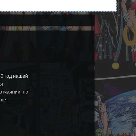
80 год нашей
ся
отчаянии, но
 ждет…