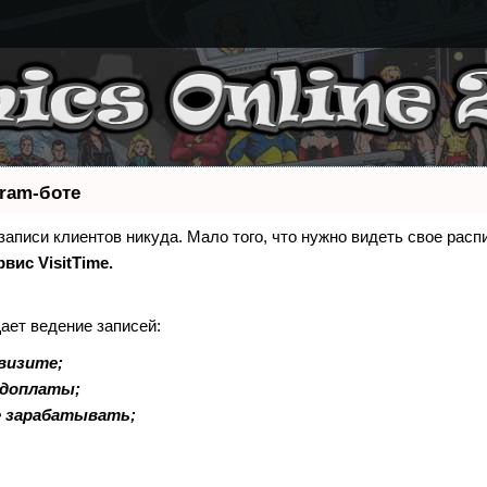
gram-боте
 записи клиентов никуда. Мало того, что нужно видеть свое расп
рвис VisitTime.
ает ведение записей:
визите;
едоплаты;
е зарабатывать;