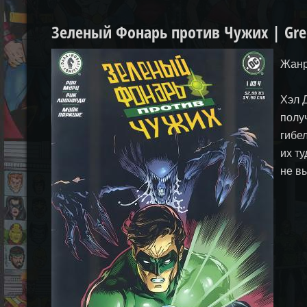
Зеленый Фонарь против Чужих | Green
Жанр
Хэл 
полу
гибе
их т
не в