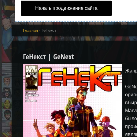
Начать продвижение сайта
Главная
- ГеНекст
ГеНекст | GeNext
Жанр
GeNe
ориг
вбыр
Marv
было
прои
явля