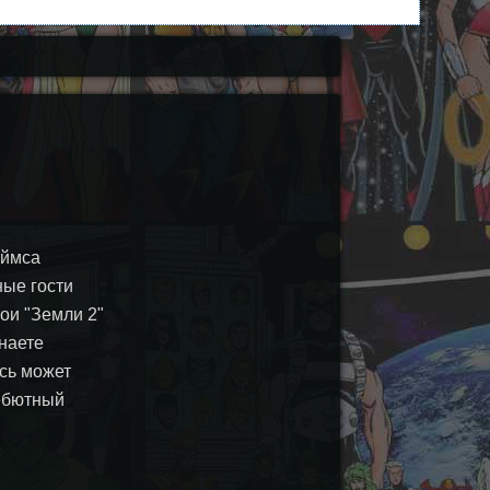
еймса
ные гости
рои "Земли 2"
знаете
есь может
дебютный