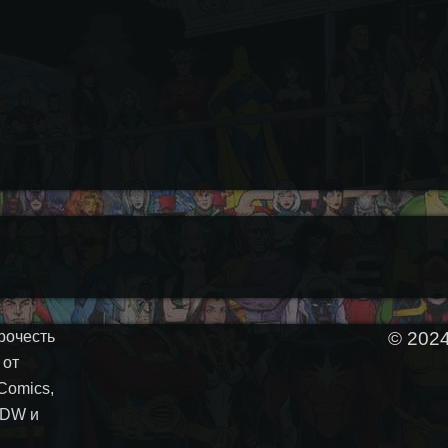
рочесть
© 202
 от
Comics,
 IDW и