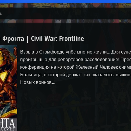
а
ронта | Civil War: Frontline
Взрыв в Стэмфорде унёс многие жизни... Для cупе
проигрыш, а для репортёров расследование! Прес
конференция на которой Железный Человек снимае
Больница, в которой держат, как оказалось, выжи
Новых воинов...