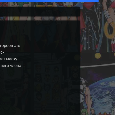
героев это
с-
т маску...
вшего члена