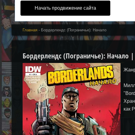
Начать продвижение сайта
Главная
- Бордерлендс (Пограничье): Начало
Бордерлендс (Пограничье): Начало | B
Жанр
Милл
"Bor
Хран
как 