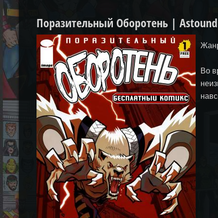
Поразительный Оборотень | Astoundi
Жанр
Во в
неиз
навс