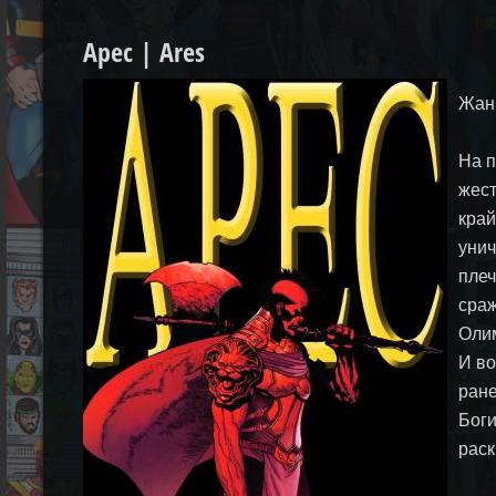
Арес | Ares
Жанр
На п
жест
край
унич
плеч
сраж
Олим
И во
ране
Боги
рас