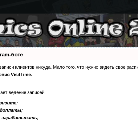
gram-боте
 записи клиентов никуда. Мало того, что нужно видеть свое расп
рвис VisitTime.
ает ведение записей:
визите;
едоплаты;
е зарабатывать;