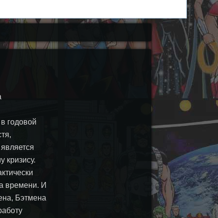
а
в годовой
тя,
 является
 кризису.
актически
а времени. И
мена, Бэтмена
работу